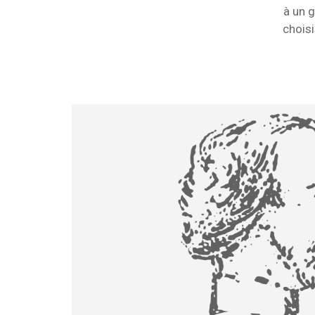
à un 
chois